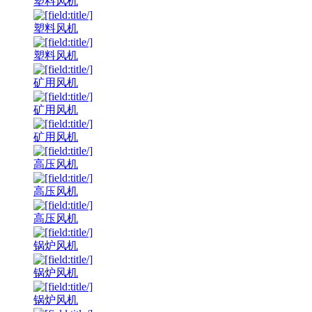
塑料风机
塑料风机
塑料风机
矿用风机
矿用风机
矿用风机
高压风机
高压风机
高压风机
锅炉风机
锅炉风机
锅炉风机