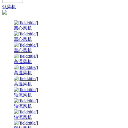
钛风机
离心风机
离心风机
离心风机
高温风机
高温风机
高温风机
轴流风机
轴流风机
轴流风机