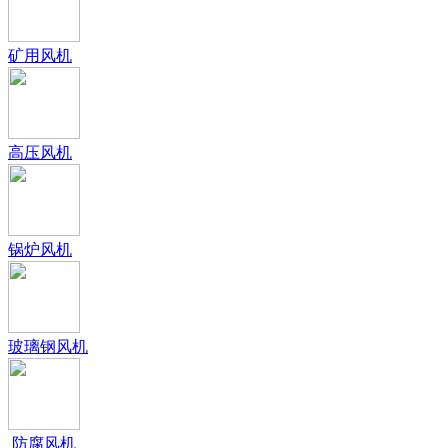
矿用风机
高压风机
锅炉风机
玻璃钢风机
防腐风机