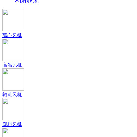
不锈钢风机
离心风机
高温风机
轴流风机
塑料风机