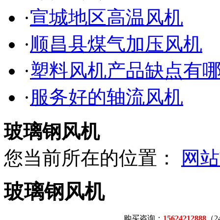
·
宣城地区高温风机
·
顺昌县煤气加压风机
·
塑料风机产品缺点有
·
服务好的轴流风机
玻璃钢风机
您当前所在的位置：
网站
玻璃钢风机
购买咨询：
15624212888
（