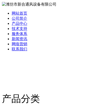
网站首页
公司简介
产品中心
技术支持
服务体系
新闻资讯
网络营销
联系我们
产品分类