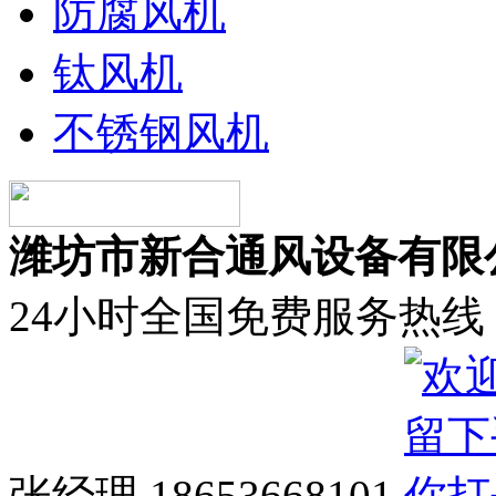
防腐风机
钛风机
不锈钢风机
潍坊市新合通风设备有限
24小时全国免费服务热线
张经理 18653668101