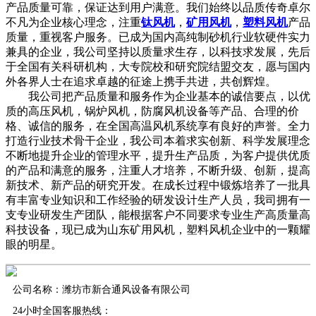
产品质量可靠，保证达到用户满意。我们始终以品质传奇卓尔
不凡为企业核心理念，注重
钛风机
，
矿用风机
，
塑料风机
产品
质量，重视客户服务。已成为国内高纯制砂机行业软硬件实力
兼具的企业，我公司坚持以质量求生存，以科技求发展，先后
于全国有关科研机构，大专院校和研究院结盟交友，愿与国内
外各界人士在追求卓越的征途上携手共进，共创辉煌。
我公司把产品质量和服务作为企业基本的诚信要点，以优
质的高压风机，锅炉风机，防腐风机设备等产品、合理的价
格、诚信的服务，在全国高温风机系统享有良好的声誉。全力
打造行业技术骨干企业，我公司本着求实创新、科学发展理念
不断地提升企业的管理水平，提升生产品质，为客户提供优质
的产品和满意的服务，注重人才培养，不断升级、创新，提高
新技术、新产品的研究开发。在成长过程中锻炼培养了一批具
有丰富专业知识和工作经验的研发设计生产人员，我司拥有一
支专业研发生产团队，能根据客户不同要求专业生产高质量高
科技设备，现已成为山东矿用风机，塑料风机企业中的一颗耀
眼的明星。
公司名称：潍坊市新合通风设备有限公司
24小时全国客服热线：