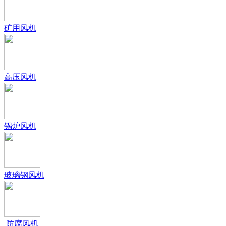
矿用风机
高压风机
锅炉风机
玻璃钢风机
防腐风机