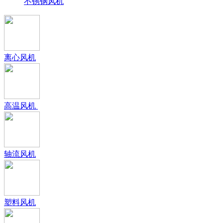
不锈钢风机
离心风机
高温风机
轴流风机
塑料风机