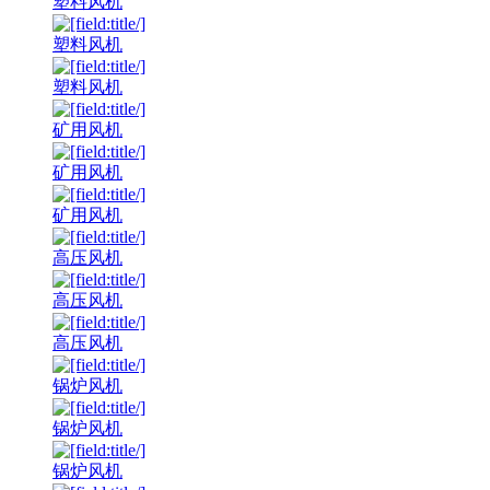
塑料风机
塑料风机
塑料风机
矿用风机
矿用风机
矿用风机
高压风机
高压风机
高压风机
锅炉风机
锅炉风机
锅炉风机