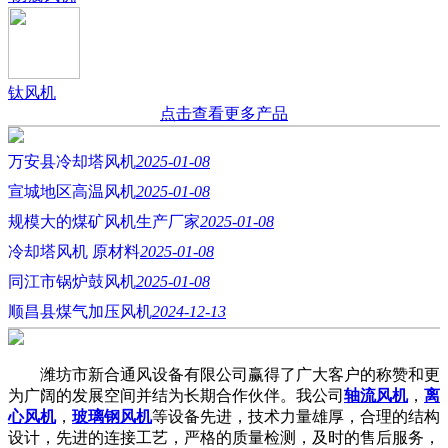
钛风机
点击查看更多产品
万安县冷却塔风机
2025-01-08
宣城地区高温风机
2025-01-08
规模大的煤矿风机生产厂家
2025-01-08
冷却塔风机 原材料
2025-01-08
同江市锅炉鼓风机
2025-01-08
顺昌县煤气加压风机
2024-12-13
潍坊市新合通风设备有限公司赢得了广大客户的称赞和更
为广阔的发展空间并结为长期合作伙伴。我公司
轴流风机
，
离
心风机
，
玻璃钢风机
等设备先进，技术力量雄厚，合理的结构
设计，先进的连接工艺，严格的质量检测，及时的售后服务，