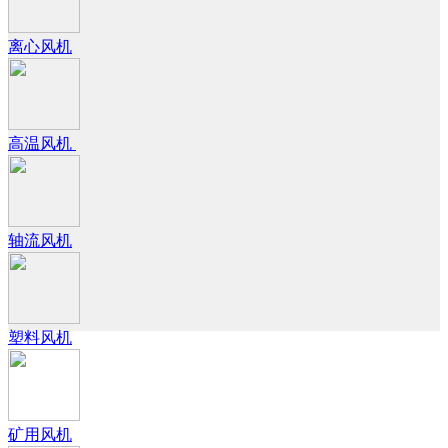
离心风机
高温风机
轴流风机
塑料风机
矿用风机