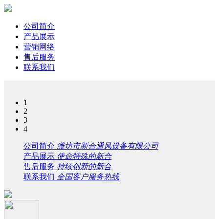
公司简介
产品展示
营销网络
售后服务
联系我们
1
2
3
4
公司简介
潍坊市新合通风设备有限公司
产品展示
使命特殊的新合
售后服务
持续创新的新合
联系我们
全国客户服务热线