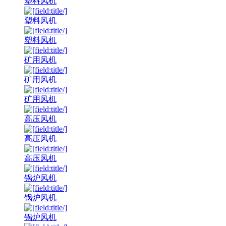
塑料风机
塑料风机
塑料风机
矿用风机
矿用风机
矿用风机
高压风机
高压风机
高压风机
锅炉风机
锅炉风机
锅炉风机