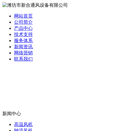
网站首页
公司简介
产品中心
技术支持
服务体系
新闻资讯
网络营销
联系我们
新闻中心
高温风机
轴流风机