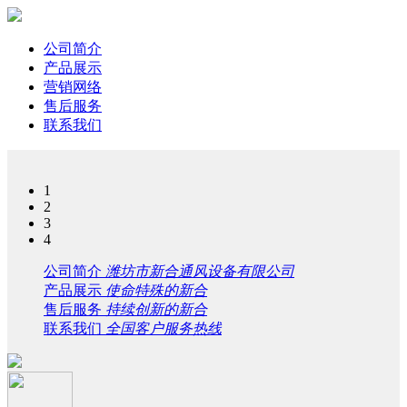
公司简介
产品展示
营销网络
售后服务
联系我们
1
2
3
4
公司简介
潍坊市新合通风设备有限公司
产品展示
使命特殊的新合
售后服务
持续创新的新合
联系我们
全国客户服务热线