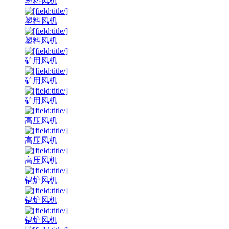
塑料风机
塑料风机
塑料风机
矿用风机
矿用风机
矿用风机
高压风机
高压风机
高压风机
锅炉风机
锅炉风机
锅炉风机