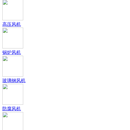
高压风机
锅炉风机
玻璃钢风机
防腐风机