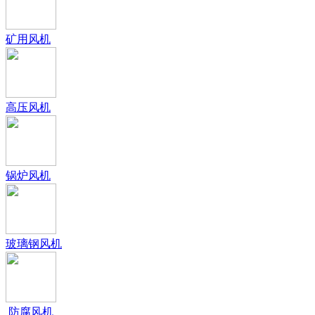
矿用风机
高压风机
锅炉风机
玻璃钢风机
防腐风机