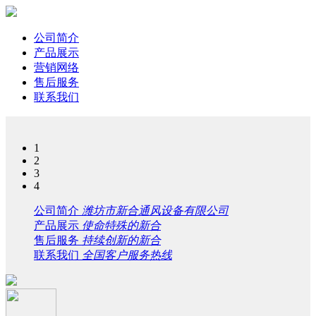
公司简介
产品展示
营销网络
售后服务
联系我们
1
2
3
4
公司简介
潍坊市新合通风设备有限公司
产品展示
使命特殊的新合
售后服务
持续创新的新合
联系我们
全国客户服务热线