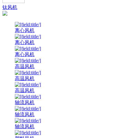
钛风机
离心风机
离心风机
离心风机
高温风机
高温风机
高温风机
轴流风机
轴流风机
轴流风机